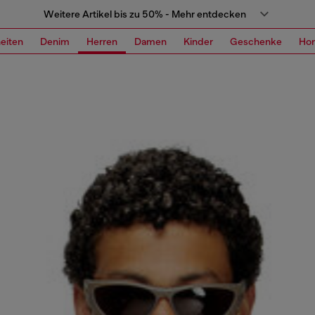
Weitere Artikel bis zu 50% - Mehr entdecken
eiten
Denim
Herren
Damen
Kinder
Geschenke
Ho