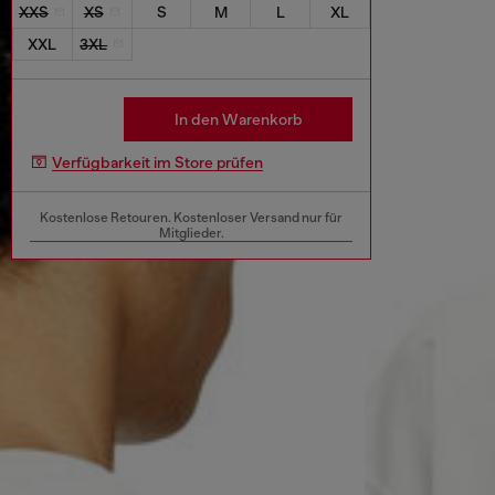
XXS
XS
S
M
L
XL
XXL
3XL
In den Warenkorb
Verfügbarkeit im Store prüfen
Kostenlose Retouren. Kostenloser Versand nur für
Mitglieder.