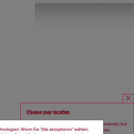
Choose your location
You are currently browsing Deutschland website, but
hnologien. Wenn Sie "Alle akzeptieren" wählen,
it seems you may be based in United States