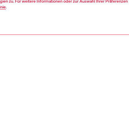
ien zu. Für weitere Informationen oder zur Auswahl Ihrer Präferenzen 
inie
.
1 | 4
eidung
t-shirts
t-shirts
nsible
KE, WIE WIR DIE AUSWIRKUNGEN DIESES PRODUKTS REDUZIER
REIBUNG
tbeschreibung
Passung
T-Shirt für Herren besteht aus Interlock-Jersey, gewebt
Das Modell