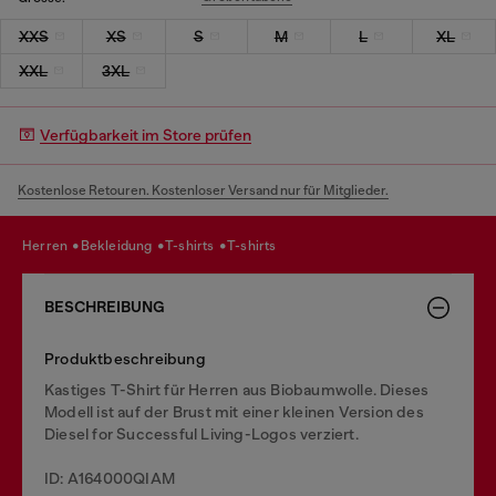
XXS
XS
S
M
L
XL
XXL
3XL
Verfügbarkeit im Store prüfen
Kostenlose Retouren. Kostenloser Versand nur für Mitglieder.
herren
bekleidung
t-shirts
t-shirts
BESCHREIBUNG
Produktbeschreibung
Kastiges T-Shirt für Herren aus Biobaumwolle. Dieses
Modell ist auf der Brust mit einer kleinen Version des
Diesel for Successful Living-Logos verziert.
ID: A164000QIAM