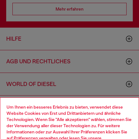
Mehr erfahren
HILFE
AGB UND RECHTLICHES
WORLD OF DIESEL
CORPORATE
Um Ihnen ein besseres Erlebnis zu bieten, verwendet diese
Website Cookies von Erst und Drittanbietern und ähnliche
Technologien. Wenn Sie "Alle akzeptieren" wählen, stimmen Sie
der Verwendung aller dieser Technologien zu. Für weitere
Choose your location
Informationen oder zur Auswahl Ihrer Präferenzen klicken Sie
auf
Präferenzen verwalten
oder lesen Sie unsere