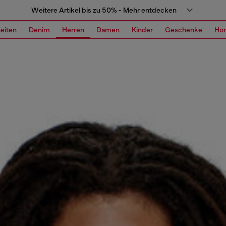
Weitere Artikel bis zu 50% - Mehr entdecken
eiten
Denim
Herren
Damen
Kinder
Geschenke
Ho