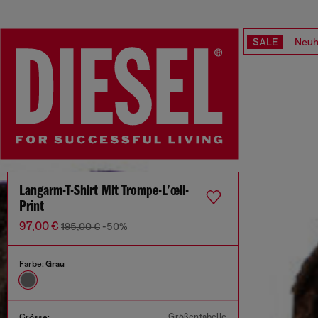
SALE
Neuh
Langarm-T-Shirt Mit Trompe-L’œil-
Print
97,00 €
195,00 €
-50%
Farbe:
Grau
Größentabelle
Grösse: