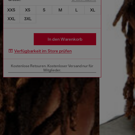
XXS
XS
S
M
L
XL
XXL
3XL
In den Warenkorb
Verfügbarkeit im Store prüfen
Kostenlose Retouren. Kostenloser Versand nur für
Mitglieder.