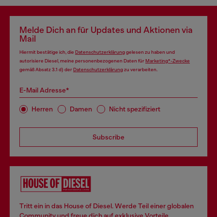
Melde Dich an für Updates und Aktionen via
Mail
Hiermit bestätige ich, die
Datenschutzerklärung
gelesen zu haben und
autorisiere Diesel, meine personenbezogenen Daten für
Marketing*-Zwecke
gemäß Absatz 3.1 d) der
Datenschutzerklärung
zu verarbeiten.
E-Mail Adresse*
Herren
Damen
Nicht spezifiziert
Subscribe
Tritt ein in das House of Diesel. Werde Teil einer globalen
Community und freue dich auf exklusive Vorteile.