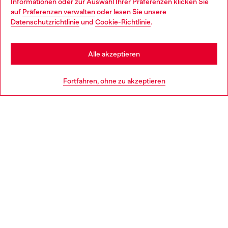
Informationen oder zur Auswahl Ihrer Präferenzen klicken Sie
auf
Präferenzen verwalten
oder lesen Sie unsere
You are currently browsing Deutschland website, but it seems
Datenschutzrichtlinie
und
Cookie-Richtlinie
.
Mehr erfahren
you may be based in United States
Stay in Deutschland
Alle akzeptieren
HILFE
Go to United States
Fortfahren, ohne zu akzeptieren
AGB UND RECHTLICHES
WORLD OF DIESEL
CORPORATE