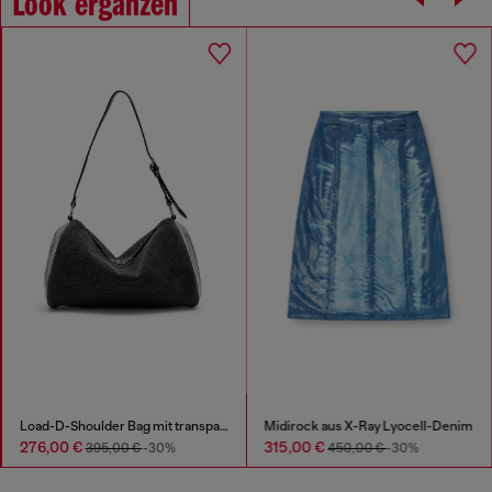
Look ergänzen
Load-D-Shoulder Bag mit transparenten ovalen D-Seiten
Midirock aus X-Ray Lyocell-Denim
276,00 €
315,00 €
395,00 €
-30%
450,00 €
-30%