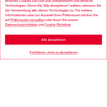
Website Cookies von Erst und Drittanbietern und ähnliche
Entdecke unser gesamtes Service-Angebot, online und
Technologien. Wenn Sie "Alle akzeptieren" wählen, stimmen Sie
im Store.
der Verwendung aller dieser Technologien zu. Für weitere
Choose your location
Informationen oder zur Auswahl Ihrer Präferenzen klicken Sie
auf
Präferenzen verwalten
oder lesen Sie unsere
You are currently browsing Deutschland website, but it seems
Datenschutzrichtlinie
und
Cookie-Richtlinie
.
Mehr erfahren
you may be based in United States
Stay in Deutschland
Alle akzeptieren
HILFE
Go to United States
Fortfahren, ohne zu akzeptieren
AGB UND RECHTLICHES
WORLD OF DIESEL
CORPORATE