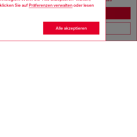
klicken Sie auf
Präferenzen verwalten
oder lesen
Stay in Deutschland
Alle akzeptieren
Go to United States