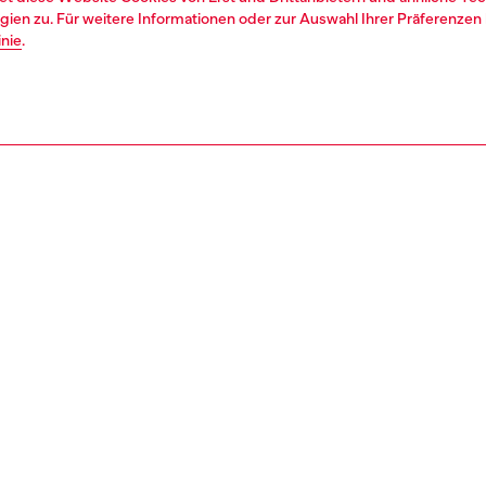
ien zu. Für weitere Informationen oder zur Auswahl Ihrer Präferenzen 
inie
.
1 | 3
hen
baby (3-36 monate)
kleidung
sweatshirts
REIBUNG
tbeschreibung
Sweatshirt für Mädchen ist mit einem runden
opf-Ausschnitt und langen Ärmeln gestaltet. Es besteht
er strukturierten Baumwollmischung mit zusätzlichem
 für mehr Bewegungsfreiheit und ist mit zwei vorderen
atch-Taschen mit kontrastierenden Nähten versehen.
el Ind.-Motiv auf der Brust rundet das Design ab.