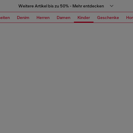
Weitere Artikel bis zu 50% - Mehr entdecken
eiten
Denim
Herren
Damen
Kinder
Geschenke
Ho