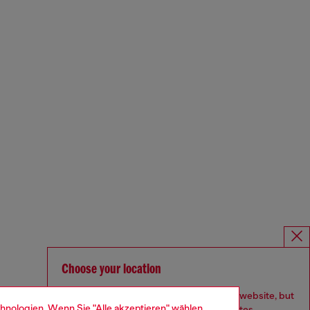
Choose your location
You are currently browsing Deutschland website, but
hnologien. Wenn Sie "Alle akzeptieren" wählen,
it seems you may be based in United States