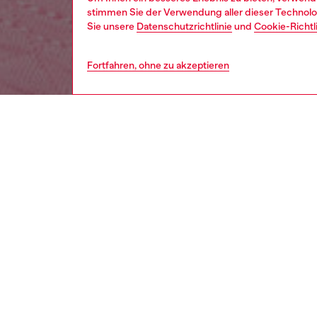
stimmen Sie der Verwendung aller dieser Technolog
Sie unsere
Datenschutzrichtlinie
und
Cookie-Richtl
Fortfahren, ohne zu akzeptieren
kinder
mädc
BESCH
Produk
Dieses 
Druckkn
aus ein
Elastan
Denim-P
Ein Dies