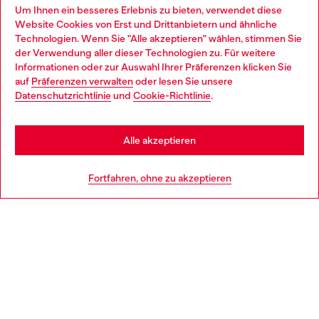
Omnichannel-Services
Um Ihnen ein besseres Erlebnis zu bieten, verwendet diese
Website Cookies von Erst und Drittanbietern und ähnliche
Entdecke unser gesamtes Service-Angebot, online und
Technologien. Wenn Sie "Alle akzeptieren" wählen, stimmen Sie
im Store.
der Verwendung aller dieser Technologien zu. Für weitere
Choose your location
Informationen oder zur Auswahl Ihrer Präferenzen klicken Sie
auf
Präferenzen verwalten
oder lesen Sie unsere
You are currently browsing Deutschland website, but it seems
Datenschutzrichtlinie
und
Cookie-Richtlinie
.
Mehr erfahren
you may be based in United States
Stay in Deutschland
Alle akzeptieren
HILFE
Go to United States
Fortfahren, ohne zu akzeptieren
AGB UND RECHTLICHES
WORLD OF DIESEL