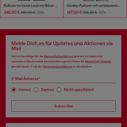
Pullover im Used-Look mit Biker-Halsband
Henley-Pullover mit verblasstem Rückseitendruck
346,00 €
147,00 €
495,00 €
-30%
295,00 €
-50%
Melde Dich an für Updates und Aktionen via
Mail
Hiermit bestätige ich, die
Datenschutzerklärung
gelesen zu haben und
autorisiere Diesel, meine personenbezogenen Daten für
Marketing*-Zwecke
gemäß Absatz 3.1 d) der
Datenschutzerklärung
zu verarbeiten.
E-Mail Adresse*
Herren
Damen
Nicht spezifiziert
Subscribe