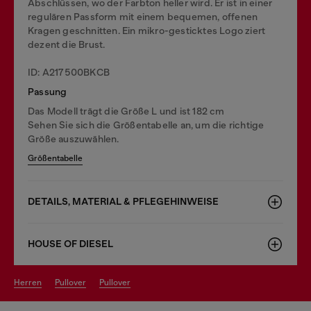
Abschlüssen, wo der Farbton heller wird. Er ist in einer
regulären Passform mit einem bequemen, offenen
Kragen geschnitten. Ein mikro-gesticktes Logo ziert
dezent die Brust.
ID: A217500BKCB
Passung
Das Modell trägt die Größe L und ist 182 cm
Sehen Sie sich die Größentabelle an, um die richtige
Größe auszuwählen.
Größentabelle
DETAILS, MATERIAL & PFLEGEHINWEISE
HOUSE OF DIESEL
herren
pullover
pullover