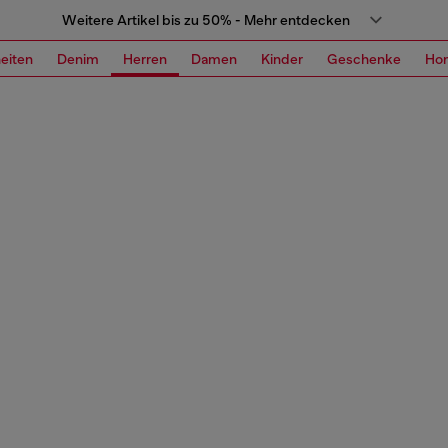
Weitere Artikel bis zu 50% - Mehr entdecken
eiten
Denim
Herren
Damen
Kinder
Geschenke
Ho