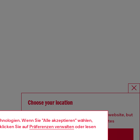
Choose your location
You are currently browsing Deutschland website, but
hnologien. Wenn Sie "Alle akzeptieren" wählen,
it seems you may be based in United States
klicken Sie auf
Präferenzen verwalten
oder lesen
Stay in Deutschland