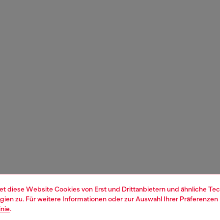
et diese Website Cookies von Erst und Drittanbietern und ähnliche Tec
ien zu. Für weitere Informationen oder zur Auswahl Ihrer Präferenzen 
inie
.