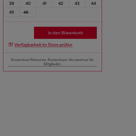
39
40
41
42
43
44
45
46
In den Warenkorb
Verfügbarkeit im Store prüfen
Kostenlose Retouren. Kostenloser Versand nur für
Mitglieder.