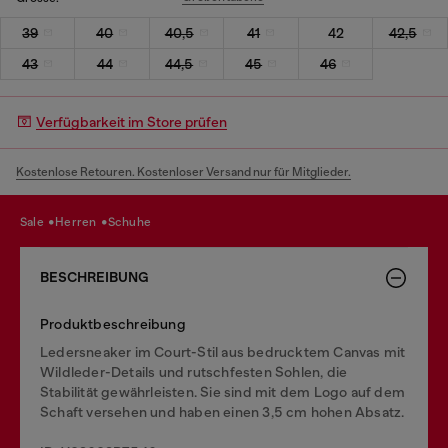
39
40
40,5
41
42
42,5
43
44
44,5
45
46
Verfügbarkeit im Store prüfen
Kostenlose Retouren. Kostenloser Versand nur für Mitglieder.
sale
herren
schuhe
BESCHREIBUNG
Produktbeschreibung
Ledersneaker im Court-Stil aus bedrucktem Canvas mit
Wildleder-Details und rutschfesten Sohlen, die
Stabilität gewährleisten. Sie sind mit dem Logo auf dem
Schaft versehen und haben einen 3,5 cm hohen Absatz.