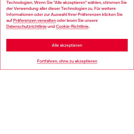
Technologien. Wenn Sie "Alle akzeptieren" wählen, stimmen Sie
im Store.
der Verwendung aller dieser Technologien zu. Für weitere
Choose your location
Informationen oder zur Auswahl Ihrer Präferenzen klicken Sie
auf
Präferenzen verwalten
oder lesen Sie unsere
You are currently browsing Deutschland website, but it seems
Datenschutzrichtlinie
und
Cookie-Richtlinie
.
Mehr erfahren
you may be based in United States
Stay in Deutschland
Alle akzeptieren
HILFE
Go to United States
Fortfahren, ohne zu akzeptieren
AGB UND RECHTLICHES
WORLD OF DIESEL
CORPORATE