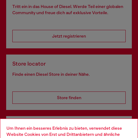
Tritt ein in das House of Diesel. Werde Teil einer globalen
Community und freue dich auf exklusive Vorteile.
Jetzt registrieren
Store locator
Finde einen Diesel Store in deiner Nähe.
Store finden
Omnichannel-Services
Um Ihnen ein besseres Erlebnis zu bieten, verwendet diese
Website Cookies von Erst und Drittanbietern und ähnliche
Entdecke unser gesamtes Service-Angebot, online und