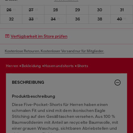
26
27
28
29
30
31
32
33
34
36
38
40
Verfügbarkeit im Store prüfen
Kostenlose Retouren. Kostenloser Versand nur für Mitglieder.
herren
bekleidung
hosen und shorts
shorts
BESCHREIBUNG
Produktbeschreibung
Diese Five-Pocket-Shorts für Herren haben einen
schmalen Fit und sind mit dem ikonischen Eagle
Stitching auf den Gesäßtaschen versehen. Aus 100 %
Baumwolldenim mit Anteil an recycelte Baumwolle, mit
einer grauen Waschung, sichtbaren Abriebstellen und