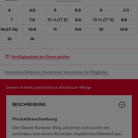
4
4.5
5
5.5
6
6.5
7
7.5
15 ¼ (IT 8)
8.5
15 ½ (IT 9)
9.5
16 (IT 10)
10.5
11
11.5
12
12.5
13
14
Verfügbarkeit im Store prüfen
Kostenlose Retouren. Kostenloser Versand nur für Mitglieder.
damen
uhren und schmuck
schmuck
ringe
BESCHREIBUNG
Produktbeschreibung
Der Diesel-Runway-Ring zeichnet sich durch ein
zentrales, von einem Knochen inspiriertes Element aus.