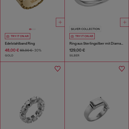
SILVER COLLECTION
TRY IT ON AR
TRY IT ON AR
Edelstahlband Ring
Ring aus Sterlingsilber mit Diamantschliff
48,00 €
129,00 €
69,00 €
-30%
GOLD
SILBER