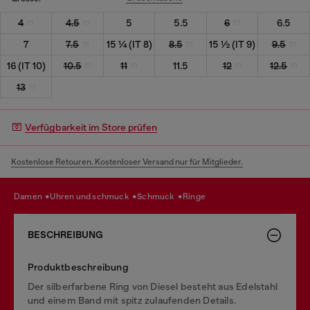
4
4.5
5
5.5
6
6.5
7
7.5
15 ¼ (IT 8)
8.5
15 ½ (IT 9)
9.5
16 (IT 10)
10.5
11
11.5
12
12.5
13
Verfügbarkeit im Store prüfen
Kostenlose Retouren. Kostenloser Versand nur für Mitglieder.
damen
uhren und schmuck
schmuck
ringe
BESCHREIBUNG
Produktbeschreibung
Der silberfarbene Ring von Diesel besteht aus Edelstahl
und einem Band mit spitz zulaufenden Details.