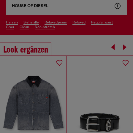
HOUSE OF DIESEL
herren
siehe alle
relaxed jeans
relaxed
regular waist
grau
clean
non-stretch
Look ergänzen