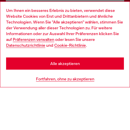
Omnichannel-Services
Um Ihnen ein besseres Erlebnis zu bieten, verwendet diese
Website Cookies von Erst und Drittanbietern und ähnliche
Entdecke unser gesamtes Service-Angebot, online und
Technologien. Wenn Sie "Alle akzeptieren" wählen, stimmen Sie
im Store.
der Verwendung aller dieser Technologien zu. Für weitere
Choose your location
Informationen oder zur Auswahl Ihrer Präferenzen klicken Sie
auf
Präferenzen verwalten
oder lesen Sie unsere
You are currently browsing Deutschland website, but it seems
Datenschutzrichtlinie
und
Cookie-Richtlinie
.
Mehr erfahren
you may be based in United States
Stay in Deutschland
Alle akzeptieren
HILFE
Go to United States
Fortfahren, ohne zu akzeptieren
AGB UND RECHTLICHES
WORLD OF DIESEL