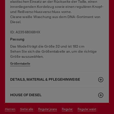
elastischen Einsatz an der Rückseite der Taille, einen
innenliegenden Kordelzug sowie einen regulären Knopf-
und Reißverschlussverschluss vorne.
Cleane weiße Waschung aus dem DNA-Sortiment von
Diesel.
ID: A23568068HX
Passung
Das Modell trägt die Größe 32 und ist 182 cm
Sehen Sie sich die Größentabelle an, um die richtige
Größe auszuwählen.
Größentabelle
DETAILS, MATERIAL & PFLEGEHINWEISE
HOUSE OF DIESEL
herren
siehe alle
regular jeans
regular
regular waist