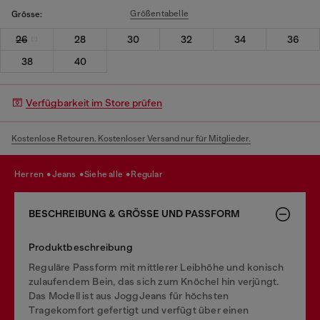
Größentabelle
Grösse:
26
28
30
32
34
36
38
40
Verfügbarkeit im Store prüfen
Kostenlose Retouren. Kostenloser Versand nur für Mitglieder.
herren
jeans
siehe alle
regular
BESCHREIBUNG & GRÖSSE UND PASSFORM
Produktbeschreibung
Reguläre Passform mit mittlerer Leibhöhe und konisch
zulaufendem Bein, das sich zum Knöchel hin verjüngt.
Das Modell ist aus JoggJeans für höchsten
Tragekomfort gefertigt und verfügt über einen