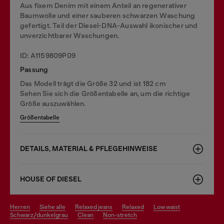
Aus fixem Denim mit einem Anteil an regenerativer
Baumwolle und einer sauberen schwarzen Waschung
gefertigt. Teil der Diesel-DNA-Auswahl ikonischer und
unverzichtbarer Waschungen.
ID: A1159809P09
Passung
Das Modell trägt die Größe 32 und ist 182 cm
Sehen Sie sich die Größentabelle an, um die richtige
Größe auszuwählen.
Größentabelle
DETAILS, MATERIAL & PFLEGEHINWEISE
HOUSE OF DIESEL
herren
siehe alle
relaxed jeans
relaxed
low waist
schwarz/dunkelgrau
clean
non-stretch