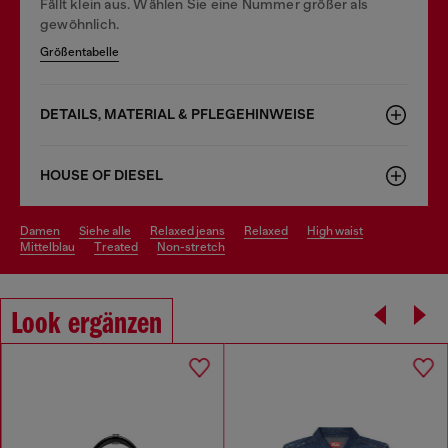
Fällt klein aus. Wählen Sie eine Nummer größer als
gewöhnlich.
Größentabelle
DETAILS, MATERIAL & PFLEGEHINWEISE
HOUSE OF DIESEL
damen
siehe alle
relaxed jeans
relaxed
high waist
mittelblau
treated
non-stretch
Look ergänzen