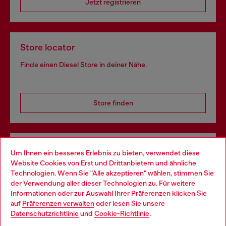
Jetzt registrieren
Store locator
Finde einen Diesel Store in deiner Nähe.
Store finden
Omnichannel-Services
Um Ihnen ein besseres Erlebnis zu bieten, verwendet diese
Website Cookies von Erst und Drittanbietern und ähnliche
Entdecke unser gesamtes Service-Angebot, online und
Technologien. Wenn Sie "Alle akzeptieren" wählen, stimmen Sie
im Store.
der Verwendung aller dieser Technologien zu. Für weitere
Choose your location
Informationen oder zur Auswahl Ihrer Präferenzen klicken Sie
auf
Präferenzen verwalten
oder lesen Sie unsere
You are currently browsing Deutschland website, but it seems
Datenschutzrichtlinie
und
Cookie-Richtlinie
.
Mehr erfahren
you may be based in United States