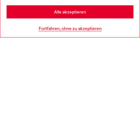
Stay in Deutschland
Alle akzeptieren
HILFE
Go to United States
Fortfahren, ohne zu akzeptieren
AGB UND RECHTLICHES
WORLD OF DIESEL
CORPORATE