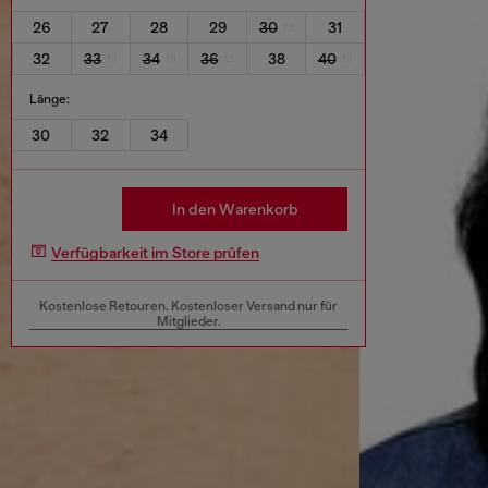
26
27
28
29
30
31
32
33
34
36
38
40
Länge:
30
32
34
In den Warenkorb
Verfügbarkeit im Store prüfen
Kostenlose Retouren. Kostenloser Versand nur für
Mitglieder.