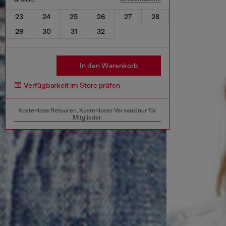
23
24
25
26
27
28
29
30
31
32
In den Warenkorb
Verfügbarkeit im Store prüfen
Kostenlose Retouren. Kostenloser Versand nur für
Mitglieder.