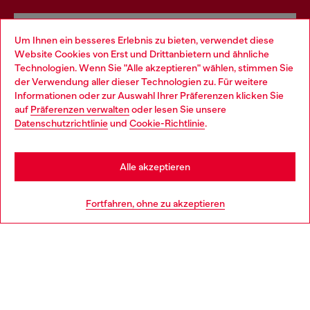
Omnichannel-Services
Um Ihnen ein besseres Erlebnis zu bieten, verwendet diese
Website Cookies von Erst und Drittanbietern und ähnliche
Entdecke unser gesamtes Service-Angebot, online und
Technologien. Wenn Sie "Alle akzeptieren" wählen, stimmen Sie
im Store.
der Verwendung aller dieser Technologien zu. Für weitere
Choose your location
Informationen oder zur Auswahl Ihrer Präferenzen klicken Sie
auf
Präferenzen verwalten
oder lesen Sie unsere
You are currently browsing Deutschland website, but it seems
Datenschutzrichtlinie
und
Cookie-Richtlinie
.
Mehr erfahren
you may be based in United States
Stay in Deutschland
Alle akzeptieren
HILFE
Go to United States
Fortfahren, ohne zu akzeptieren
AGB UND RECHTLICHES
WORLD OF DIESEL