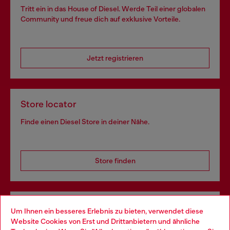
Tritt ein in das House of Diesel. Werde Teil einer globalen
Community und freue dich auf exklusive Vorteile.
Jetzt registrieren
Store locator
Finde einen Diesel Store in deiner Nähe.
Store finden
Omnichannel-Services
Um Ihnen ein besseres Erlebnis zu bieten, verwendet diese
Website Cookies von Erst und Drittanbietern und ähnliche
Entdecke unser gesamtes Service-Angebot, online und