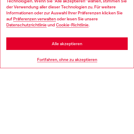
Technologien. Wenn Sie "Alle akzeptieren" wählen, stimmen Sie
im Store.
der Verwendung aller dieser Technologien zu. Für weitere
Choose your location
Informationen oder zur Auswahl Ihrer Präferenzen klicken Sie
auf
Präferenzen verwalten
oder lesen Sie unsere
You are currently browsing Deutschland website, but it seems
Datenschutzrichtlinie
und
Cookie-Richtlinie
.
Mehr erfahren
you may be based in United States
Stay in Deutschland
Alle akzeptieren
HILFE
Go to United States
Fortfahren, ohne zu akzeptieren
AGB UND RECHTLICHES
WORLD OF DIESEL
CORPORATE