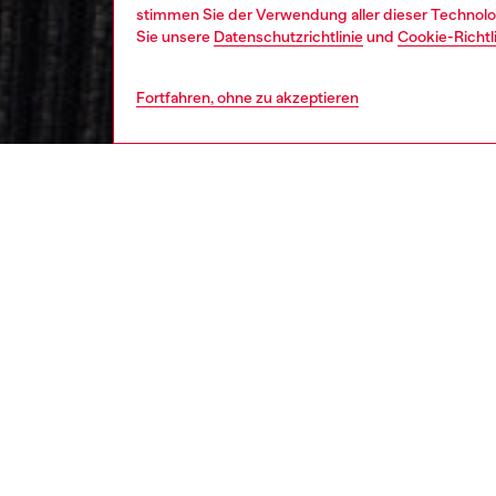
stimmen Sie der Verwendung aller dieser Technolog
Sie unsere
Datenschutzrichtlinie
und
Cookie-Richtl
Fortfahren, ohne zu akzeptieren
damen
bekl
BESCH
Produk
Verkürz
Rippstr
Denim-G
und ein 
im Brus
durchbli