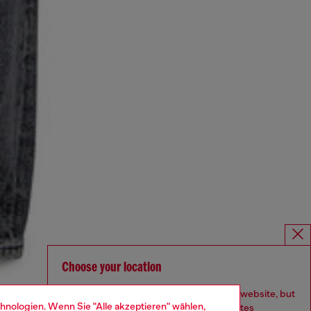
Choose your location
You are currently browsing Deutschland website, but
hnologien. Wenn Sie "Alle akzeptieren" wählen,
it seems you may be based in United States