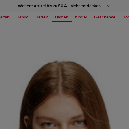
Weitere Artikel bis zu 50% - Mehr entdecken
eiten
Denim
Herren
Damen
Kinder
Geschenke
Ho