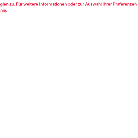
ien zu. Für weitere Informationen oder zur Auswahl Ihrer Präferenzen 
inie
.
1 | 5
eidung
t-shirts und tops
t-shirts und tops
REIBUNG
tbeschreibung
Passung
ter Pullover für Damen aus Biobaumwolle. Das
Das Modell
ickteil in eng anliegendem Fit besteht aus schwarzem
Sehen Sie 
arn und hat einen natürlichen vielgetragenen Farbton
auszuwähl
auffälliges Logo-Detail – die Oval D-Plakette aus Metall
Größentabel
tausschnitt sorgt für einen Peekaboo-Effekt, der die Haut
tzen lässt.