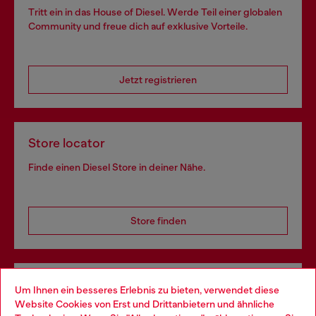
Tritt ein in das House of Diesel. Werde Teil einer globalen
Community und freue dich auf exklusive Vorteile.
Jetzt registrieren
Store locator
Finde einen Diesel Store in deiner Nähe.
Store finden
Omnichannel-Services
Um Ihnen ein besseres Erlebnis zu bieten, verwendet diese
Website Cookies von Erst und Drittanbietern und ähnliche
Entdecke unser gesamtes Service-Angebot, online und