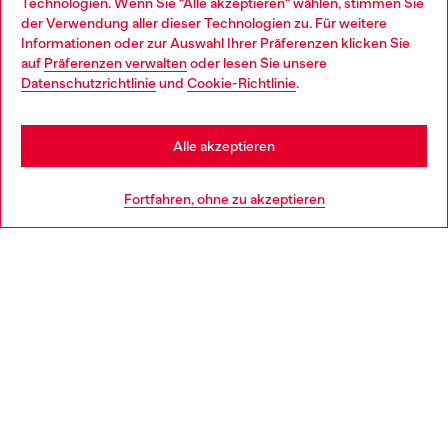
Technologien. Wenn Sie "Alle akzeptieren" wählen, stimmen Sie
im Store.
der Verwendung aller dieser Technologien zu. Für weitere
Choose your location
Informationen oder zur Auswahl Ihrer Präferenzen klicken Sie
auf
Präferenzen verwalten
oder lesen Sie unsere
You are currently browsing Deutschland website, but it seems
Datenschutzrichtlinie
und
Cookie-Richtlinie
.
Mehr erfahren
you may be based in United States
Stay in Deutschland
Alle akzeptieren
HILFE
Go to United States
Fortfahren, ohne zu akzeptieren
AGB UND RECHTLICHES
WORLD OF DIESEL
CORPORATE