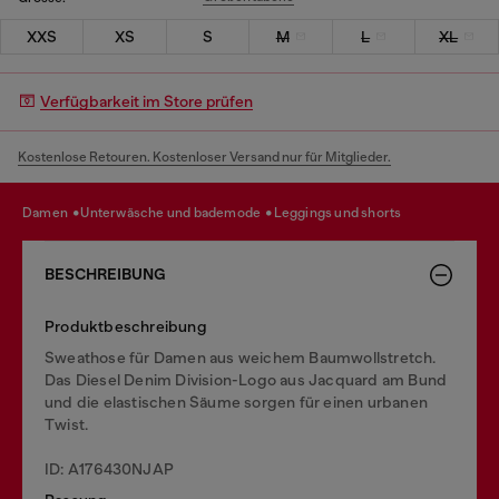
XXS
XS
S
M
L
XL
Verfügbarkeit im Store prüfen
Kostenlose Retouren. Kostenloser Versand nur für Mitglieder.
damen
unterwäsche und bademode
leggings und shorts
BESCHREIBUNG
Produktbeschreibung
Sweathose für Damen aus weichem Baumwollstretch.
Das Diesel Denim Division-Logo aus Jacquard am Bund
und die elastischen Säume sorgen für einen urbanen
Twist.
ID: A176430NJAP