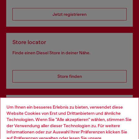
Jetzt registrieren
Store locator
Finde einen Diesel Store in deiner Nähe.
Store finden
Omnichannel-Services
Um Ihnen ein besseres Erlebnis zu bieten, verwendet diese
Website Cookies von Erst und Drittanbietern und ähnliche
Entdecke unser gesamtes Service-Angebot, online und
Technologien. Wenn Sie "Alle akzeptieren" wählen, stimmen Sie
im Store.
der Verwendung aller dieser Technologien zu. Für weitere
Choose your location
Informationen oder zur Auswahl Ihrer Präferenzen klicken Sie
auf
Präferenzen verwalten
oder lesen Sie unsere