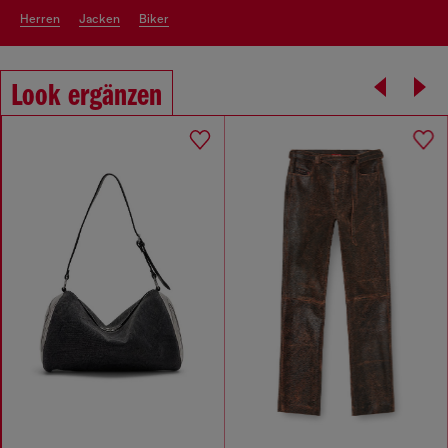
herren
jacken
biker
Look ergänzen