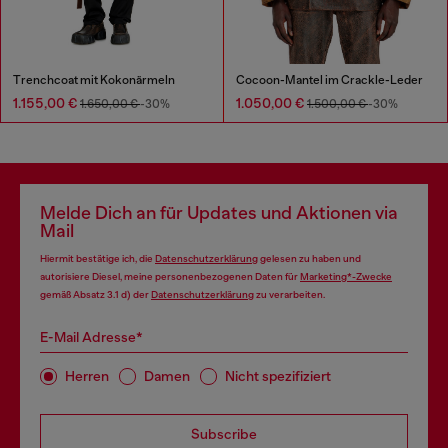
Trenchcoat mit Kokonärmeln
Cocoon-Mantel im Crackle-Leder
1.155,00 €
1.050,00 €
1.650,00 €
-30%
1.500,00 €
-30%
Melde Dich an für Updates und Aktionen via
Mail
Hiermit bestätige ich, die
Datenschutzerklärung
gelesen zu haben und
autorisiere Diesel, meine personenbezogenen Daten für
Marketing*-Zwecke
gemäß Absatz 3.1 d) der
Datenschutzerklärung
zu verarbeiten.
E-Mail Adresse*
Herren
Damen
Nicht spezifiziert
Subscribe