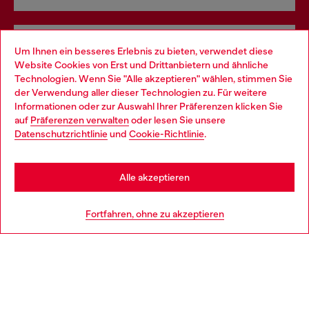
Omnichannel-Services
Um Ihnen ein besseres Erlebnis zu bieten, verwendet diese
Website Cookies von Erst und Drittanbietern und ähnliche
Entdecke unser gesamtes Service-Angebot, online und
Technologien. Wenn Sie "Alle akzeptieren" wählen, stimmen Sie
im Store.
der Verwendung aller dieser Technologien zu. Für weitere
Choose your location
Informationen oder zur Auswahl Ihrer Präferenzen klicken Sie
auf
Präferenzen verwalten
oder lesen Sie unsere
You are currently browsing Deutschland website, but it seems
Datenschutzrichtlinie
und
Cookie-Richtlinie
.
Mehr erfahren
you may be based in United States
Stay in Deutschland
Alle akzeptieren
HILFE
Go to United States
Fortfahren, ohne zu akzeptieren
AGB UND RECHTLICHES
WORLD OF DIESEL