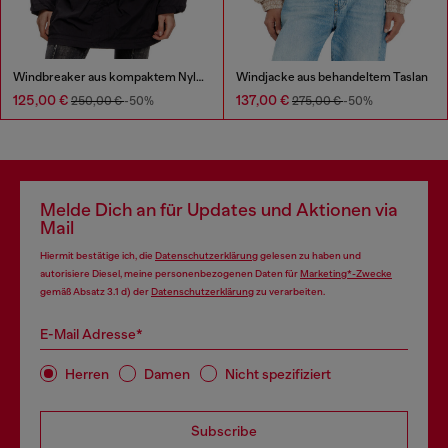
Windbreaker aus kompaktem Nylon
Windjacke aus behandeltem Taslan
125,00 €
137,00 €
250,00 €
-50%
275,00 €
-50%
Melde Dich an für Updates und Aktionen via
Mail
Hiermit bestätige ich, die
Datenschutzerklärung
gelesen zu haben und
autorisiere Diesel, meine personenbezogenen Daten für
Marketing*-Zwecke
gemäß Absatz 3.1 d) der
Datenschutzerklärung
zu verarbeiten.
E-Mail Adresse*
Herren
Damen
Nicht spezifiziert
Subscribe