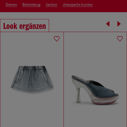
damen
bekleidung
jacken
jeansjacke trucker
Look ergänzen