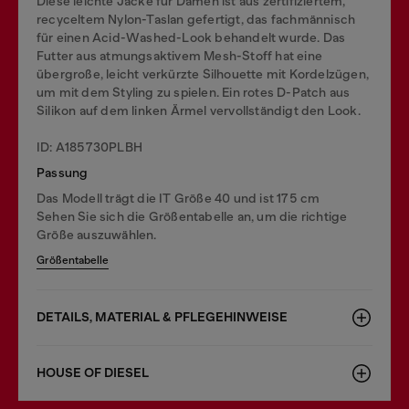
Diese leichte Jacke für Damen ist aus zertifiziertem,
recyceltem Nylon-Taslan gefertigt, das fachmännisch
für einen Acid-Washed-Look behandelt wurde. Das
Futter aus atmungsaktivem Mesh-Stoff hat eine
übergroße, leicht verkürzte Silhouette mit Kordelzügen,
um mit dem Styling zu spielen. Ein rotes D-Patch aus
Silikon auf dem linken Ärmel vervollständigt den Look.
ID: A185730PLBH
Passung
Das Modell trägt die IT Größe 40 und ist 175 cm
Sehen Sie sich die Größentabelle an, um die richtige
Größe auszuwählen.
Größentabelle
DETAILS, MATERIAL & PFLEGEHINWEISE
HOUSE OF DIESEL