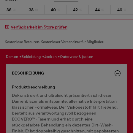
36
38
40
42
44
46
Verfügbarkeit im Store prüfen
Kostenlose Retouren. Kostenloser Versand nur für Mitglieder.
damen
bekleidung
jacken
outerwear & jacken
BESCHREIBUNG
Produktbeschreibung
Dekonstruiert und ultraleicht präsentiert sich dieser
Damenblazer als entspannte, alternative Interpretation
klassischer Formalwear. Der Viskosestoff fällt fließend,
besteht aus verantwortungsvoll bezogenen
ECOVERO™-Fasern und erhält durch eine
stückgefärbte Behandlung ein dezentes Dirt-Wash-
Finish. Er ist doppelreihig geschnitten, mit gepolsterten