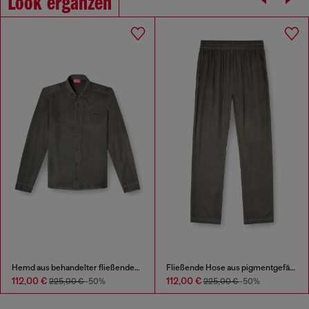
Look ergänzen
Hemd aus behandelter fließender Viskose
Fließende Hose aus pigmentgefärbtem Satin
112,00 €
112,00 €
225,00 €
-50%
225,00 €
-50%