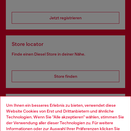
Jetzt registrieren
Store locator
Finde einen Diesel Store in deiner Nähe.
Store finden
Omnichannel-Services
Um Ihnen ein besseres Erlebnis zu bieten, verwendet diese
Website Cookies von Erst und Drittanbietern und ähnliche
Entdecke unser gesamtes Service-Angebot, online und
Technologien. Wenn Sie "Alle akzeptieren" wählen, stimmen Sie
im Store.
der Verwendung aller dieser Technologien zu. Für weitere
Choose your location
Informationen oder zur Auswahl Ihrer Präferenzen klicken Sie