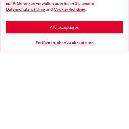
auf
Präferenzen verwalten
oder lesen Sie unsere
You are currently browsing Deutschland website, but it seems
Datenschutzrichtlinie
und
Cookie-Richtlinie
.
Mehr erfahren
you may be based in United States
Stay in Deutschland
Alle akzeptieren
HILFE
Go to United States
Fortfahren, ohne zu akzeptieren
AGB UND RECHTLICHES
WORLD OF DIESEL
CORPORATE