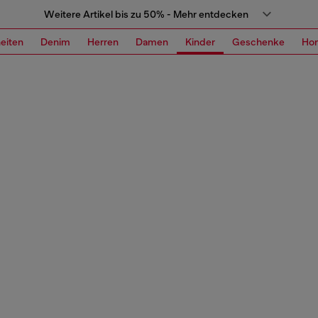
Weitere Artikel bis zu 50% - Mehr entdecken
eiten
Denim
Herren
Damen
Kinder
Geschenke
Ho