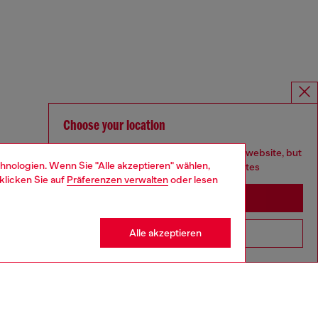
Choose your location
You are currently browsing Deutschland website, but
hnologien. Wenn Sie "Alle akzeptieren" wählen,
it seems you may be based in United States
klicken Sie auf
Präferenzen verwalten
oder lesen
Stay in Deutschland
Alle akzeptieren
Go to United States