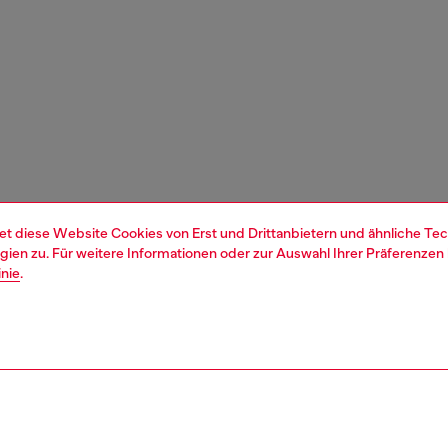
et diese Website Cookies von Erst und Drittanbietern und ähnliche Tec
ien zu. Für weitere Informationen oder zur Auswahl Ihrer Präferenzen 
inie
.
1 | 4