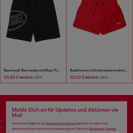
Baumwoll-Bermudas mit Maxi-Print
Badehosen mit kontrastierendem D
30,00 €
32,00 €
60,00 €
-50%
65,00 €
-50%
Melde Dich an für Updates und Aktionen via
Mail
Hiermit bestätige ich, die
Datenschutzerklärung
gelesen zu haben und
autorisiere Diesel, meine personenbezogenen Daten für
Marketing*-Zwecke