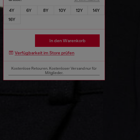
4Y
6Y
8Y
10Y
12Y
14Y
16Y
In den Warenkorb
Verfügbarkeit im Store prüfen
Kostenlose Retouren. Kostenloser Versand nur für
Mitglieder.