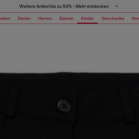
Weitere Artikel bis zu 50% - Mehr entdecken
eiten
Denim
Herren
Damen
Kinder
Geschenke
Ho