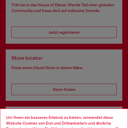
Tritt ein in das House of Diesel. Werde Teil einer globalen
Community und freue dich auf exklusive Vorteile.
Jetzt registrieren
Store locator
Finde einen Diesel Store in deiner Nähe.
Store finden
Omnichannel-Services
Um Ihnen ein besseres Erlebnis zu bieten, verwendet diese
Website Cookies von Erst und Drittanbietern und ähnliche
Entdecke unser gesamtes Service-Angebot, online und