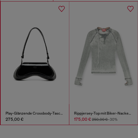
Play-Glänzende Crossbody-Tasche
Rippjersey-Top mit Biker-Nackenriemen
275,00 €
175,00 €
250,00 €
-30%