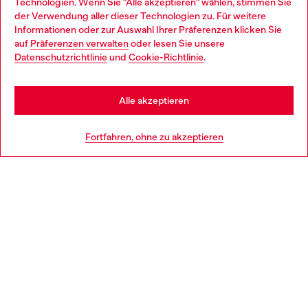
Technologien. Wenn Sie "Alle akzeptieren" wählen, stimmen Sie
im Store.
der Verwendung aller dieser Technologien zu. Für weitere
Choose your location
Informationen oder zur Auswahl Ihrer Präferenzen klicken Sie
auf
Präferenzen verwalten
oder lesen Sie unsere
You are currently browsing Deutschland website, but it seems
Datenschutzrichtlinie
und
Cookie-Richtlinie
.
Mehr erfahren
you may be based in United States
Stay in Deutschland
Alle akzeptieren
HILFE
Go to United States
Fortfahren, ohne zu akzeptieren
AGB UND RECHTLICHES
WORLD OF DIESEL
CORPORATE