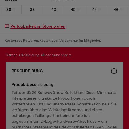
36
38
40
42
44
46
Verfügbarkeit im Store prüfen
Kostenlose Retouren. Kostenloser Versand nur für Mitglieder.
damen
bekleidung
hosen und shorts
BESCHREIBUNG
Produktbeschreibung
Teil der SS26 Runway Show Kollektion: Diese Minishorts
interpretieren ultrakurze Proportionen durch
knitterfreien Taft und unerwartete Konstruktion neu. Sie
verfügen über eine Wickeloptik vorne und einen
extralangen Taillengurt mit einem farblich
abgestimmten D-Logo-Hardware-Abschluss – ein
markantes Statement des dekonstruierten Biker-Codes