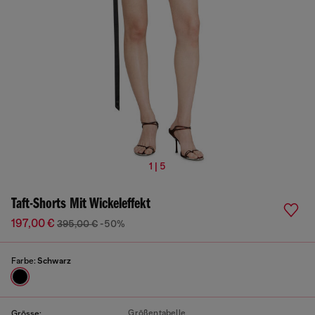
1 | 5
Taft-Shorts Mit Wickeleffekt
197,00 €
395,00 €
-50%
Farbe:
Schwarz
Größentabelle
Grösse: