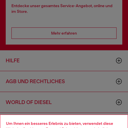
Entdecke unser gesamtes Service-Angebot, online und
im Store.
Mehr erfahren
HILFE
AGB UND RECHTLICHES
WORLD OF DIESEL
CORPORATE
Um Ihnen ein besseres Erlebnis zu bieten, verwendet diese