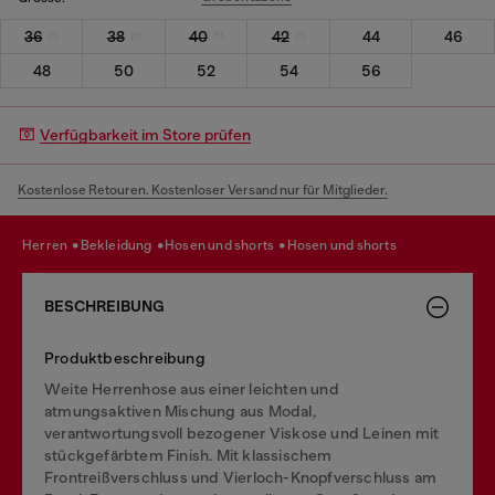
36
38
40
42
44
46
48
50
52
54
56
Verfügbarkeit im Store prüfen
Kostenlose Retouren. Kostenloser Versand nur für Mitglieder.
herren
bekleidung
hosen und shorts
hosen und shorts
BESCHREIBUNG
Produktbeschreibung
Weite Herrenhose aus einer leichten und
atmungsaktiven Mischung aus Modal,
verantwortungsvoll bezogener Viskose und Leinen mit
stückgefärbtem Finish. Mit klassischem
Frontreißverschluss und Vierloch-Knopfverschluss am