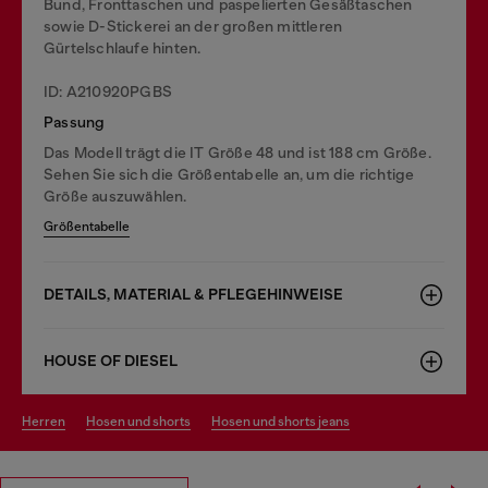
Bund, Fronttaschen und paspelierten Gesäßtaschen
sowie D-Stickerei an der großen mittleren
Gürtelschlaufe hinten.
ID: A210920PGBS
Passung
Das Modell trägt die IT Größe 48 und ist 188 cm Größe.
Sehen Sie sich die Größentabelle an, um die richtige
Größe auszuwählen.
Größentabelle
DETAILS, MATERIAL & PFLEGEHINWEISE
HOUSE OF DIESEL
herren
hosen und shorts
hosen und shorts jeans