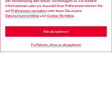
der Verwendung aller dieser Technologien zu. Für weitere
Choose your location
Informationen oder zur Auswahl Ihrer Präferenzen klicken Sie
auf
Präferenzen verwalten
oder lesen Sie unsere
You are currently browsing Deutschland website, but it seems
Datenschutzrichtlinie
und
Cookie-Richtlinie
.
Mehr erfahren
you may be based in United States
Stay in Deutschland
Alle akzeptieren
HILFE
Go to United States
Fortfahren, ohne zu akzeptieren
AGB UND RECHTLICHES
WORLD OF DIESEL
CORPORATE