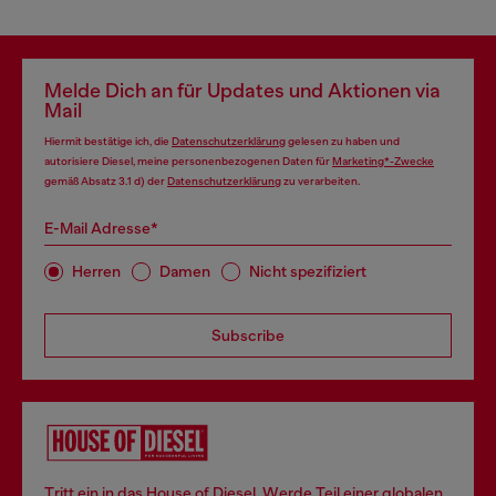
Melde Dich an für Updates und Aktionen via
Mail
Hiermit bestätige ich, die
Datenschutzerklärung
gelesen zu haben und
autorisiere Diesel, meine personenbezogenen Daten für
Marketing*-Zwecke
gemäß Absatz 3.1 d) der
Datenschutzerklärung
zu verarbeiten.
E-Mail Adresse*
Herren
Damen
Nicht spezifiziert
Subscribe
Tritt ein in das House of Diesel. Werde Teil einer globalen