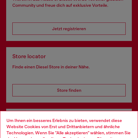
Community und freue dich auf exklusive Vorteile.
Jetzt registrieren
Store locator
Finde einen Diesel Store in deiner Nähe.
Store finden
Omnichannel-Services
Um Ihnen ein besseres Erlebnis zu bieten, verwendet diese
Website Cookies von Erst und Drittanbietern und ähnliche
Entdecke unser gesamtes Service-Angebot, online und
Technologien. Wenn Sie "Alle akzeptieren" wählen, stimmen Sie
im Store.