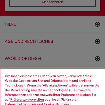
Mehr erfahren
HILFE
AGB UND RECHTLICHES
WORLD OF DIESEL
CORPORATE
Um Ihnen ein besseres Erlebnis zu bieten, verwendet diese
Website Cookies von Erst und Drittanbietern und ähnliche
Technologien. Wenn Sie "Alle akzeptieren" wählen, stimmen Sie
der Verwendung aller dieser Technologien zu. Für weitere
Choose your location
Informationen oder zur Auswahl Ihrer Präferenzen klicken Sie
auf
Präferenzen verwalten
oder lesen Sie unsere
You are currently browsing Deutschland website, but it seems
Datenschutzrichtlinie
und
Cookie-Richtlinie
.