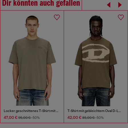
Dir könnten auch gefallen
Locker geschnittenes T-Shirt mit Camouflage-Print auf dem Rücken
T-Shirt mit gebleichtem Oval D-Logo
47,00 €
42,00 €
95,00 €
-50%
85,00 €
-50%