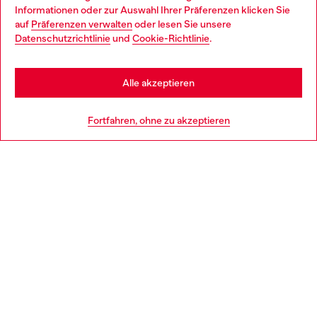
Choose your location
Informationen oder zur Auswahl Ihrer Präferenzen klicken Sie
auf
Präferenzen verwalten
oder lesen Sie unsere
You are currently browsing Deutschland website, but it seems
Datenschutzrichtlinie
und
Cookie-Richtlinie
.
Mehr erfahren
you may be based in United States
Stay in Deutschland
Alle akzeptieren
HILFE
Go to United States
Fortfahren, ohne zu akzeptieren
AGB UND RECHTLICHES
WORLD OF DIESEL
CORPORATE