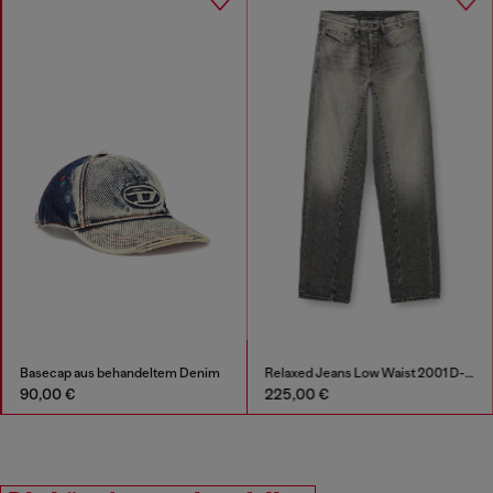
 Denim
Relaxed Jeans Low Waist 2001 D-Macro
225,00 €
150,00 €