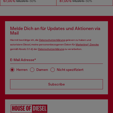
67,00 €
87,00 €
135,00 €
-50%
175,00 €
-50%
Melde Dich an für Updates und Aktionen via
Mail
Hiermit bestätige ich, die
Datenschutzerklärung
gelesen zu haben und
autorisiere Diesel, meine personenbezogenen Daten für
Marketing*-Zwecke
gemäß Absatz 3.1 d) der
Datenschutzerklärung
zu verarbeiten.
E-Mail Adresse*
Herren
Damen
Nicht spezifiziert
Subscribe