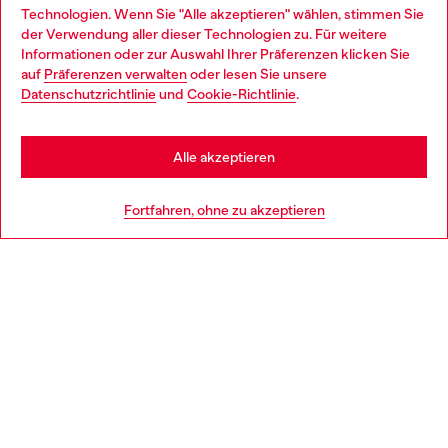
Technologien. Wenn Sie "Alle akzeptieren" wählen, stimmen Sie
im Store.
der Verwendung aller dieser Technologien zu. Für weitere
Choose your location
Informationen oder zur Auswahl Ihrer Präferenzen klicken Sie
auf
Präferenzen verwalten
oder lesen Sie unsere
You are currently browsing Deutschland website, but it seems
Datenschutzrichtlinie
und
Cookie-Richtlinie
.
Mehr erfahren
you may be based in United States
Stay in Deutschland
Alle akzeptieren
HILFE
Go to United States
Fortfahren, ohne zu akzeptieren
AGB UND RECHTLICHES
WORLD OF DIESEL
CORPORATE