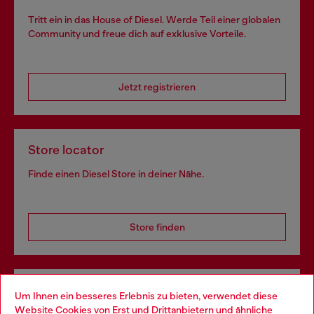
Tritt ein in das House of Diesel. Werde Teil einer globalen
Community und freue dich auf exklusive Vorteile.
Jetzt registrieren
Store locator
Finde einen Diesel Store in deiner Nähe.
Store finden
Omnichannel-Services
Um Ihnen ein besseres Erlebnis zu bieten, verwendet diese
Website Cookies von Erst und Drittanbietern und ähnliche
Entdecke unser gesamtes Service-Angebot, online und