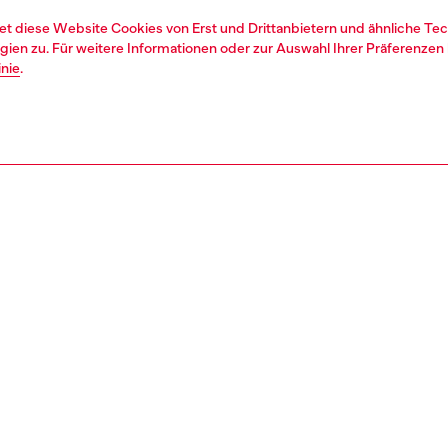
et diese Website Cookies von Erst und Drittanbietern und ähnliche Tec
ien zu. Für weitere Informationen oder zur Auswahl Ihrer Präferenzen 
inie
.
1 | 2
second hand
second hand
denim second hand
REIBUNG & GRÖSSE UND PASSFORM
tbeschreibung
econd Hand-Jeans wurden so aufgearbeitet: sie wurden
rt, gewaschen und der desinfizierenden Behandlung.
Besätze oder kleine Details, die nicht repariert werden
, wurden eventuell ersetzt. Die Maße für die