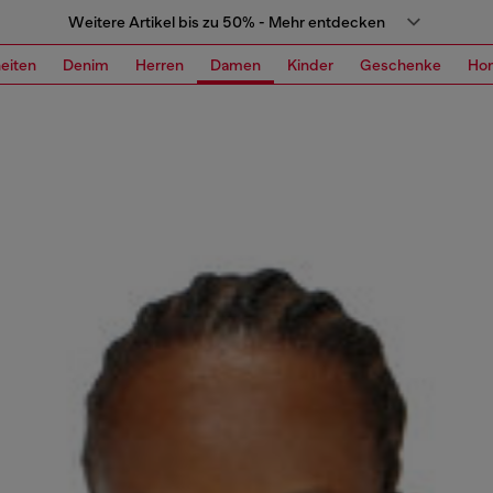
Weitere Artikel bis zu 50% - Mehr entdecken
eiten
Denim
Herren
Damen
Kinder
Geschenke
Ho