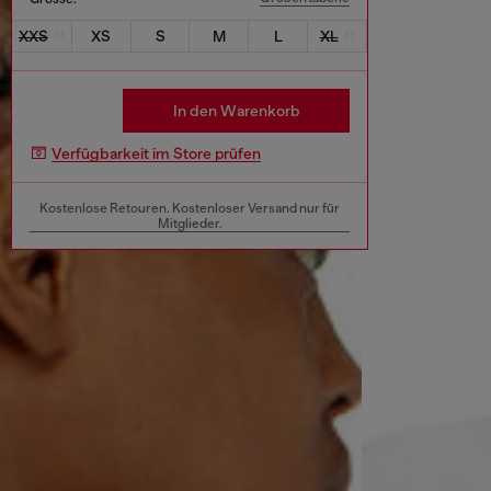
XXS
XS
S
M
L
XL
In den Warenkorb
Verfügbarkeit im Store prüfen
Kostenlose Retouren. Kostenloser Versand nur für
Mitglieder.