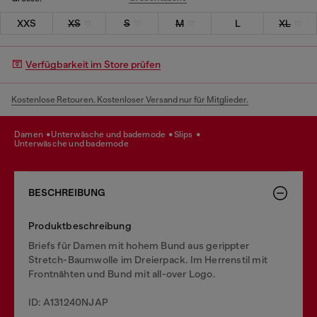
XXS
XS
S
M
L
XL
Verfügbarkeit im Store prüfen
Kostenlose Retouren. Kostenloser Versand nur für Mitglieder.
damen
unterwäsche und bademode
slips
unterwäsche und bademode
BESCHREIBUNG
Produktbeschreibung
Briefs für Damen mit hohem Bund aus gerippter
Stretch-Baumwolle im Dreierpack. Im Herrenstil mit
Frontnähten und Bund mit all-over Logo.
ID: A131240NJAP