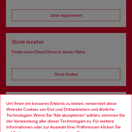
Jetzt registrieren
Store locator
Finde einen Diesel Store in deiner Nähe.
Store finden
Omnichannel-Services
Um Ihnen ein besseres Erlebnis zu bieten, verwendet diese
Website Cookies von Erst und Drittanbietern und ähnliche
Entdecke unser gesamtes Service-Angebot, online und
Technologien. Wenn Sie "Alle akzeptieren" wählen, stimmen Sie
im Store.
der Verwendung aller dieser Technologien zu. Für weitere
Choose your location
Informationen oder zur Auswahl Ihrer Präferenzen klicken Sie