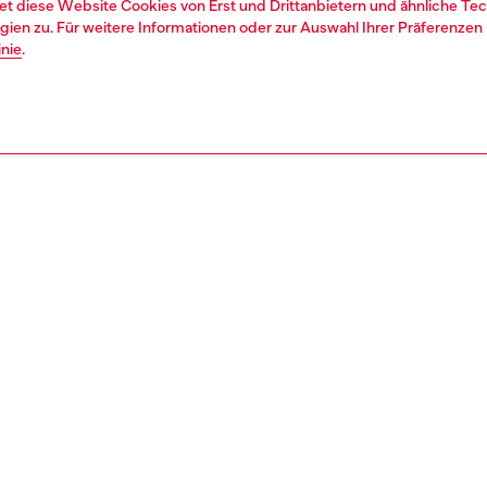
et diese Website Cookies von Erst und Drittanbietern und ähnliche Tec
ien zu. Für weitere Informationen oder zur Auswahl Ihrer Präferenzen 
inie
.
1 | 4
ssoires
sonnenbrillen
brillen
REIBUNG
tbeschreibung
ue Dimension des Stils mit schlanken Metallrahmen und
ischem Flair. Die dynamische Form sorgt für eine ultra-
 Silhouette, komplett mit gegabelten Details und einem
s am Bügel. Ein experimenteller Ansatz einer rundum
eßenden Form mit einem ausgeschnittenen D-Logo an