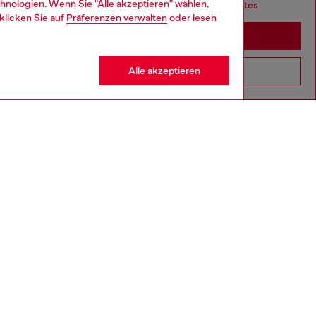
hnologien. Wenn Sie "Alle akzeptieren" wählen,
it seems you may be based in United States
klicken Sie auf
Präferenzen verwalten
oder lesen
Stay in Deutschland
Alle akzeptieren
Go to United States