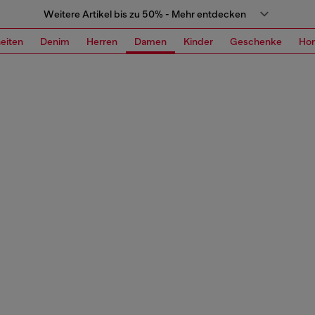
Weitere Artikel bis zu 50% - Mehr entdecken
eiten
Denim
Herren
Damen
Kinder
Geschenke
Ho