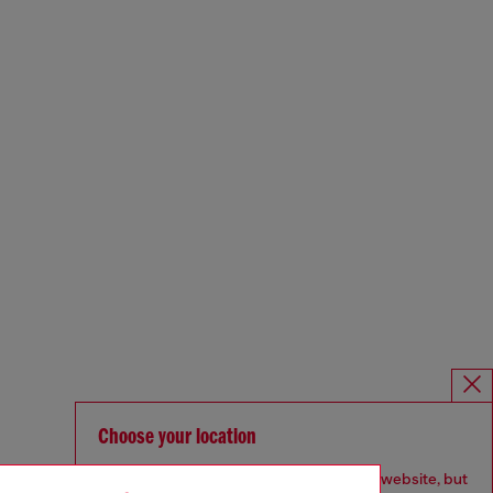
Choose your location
You are currently browsing Deutschland website, but