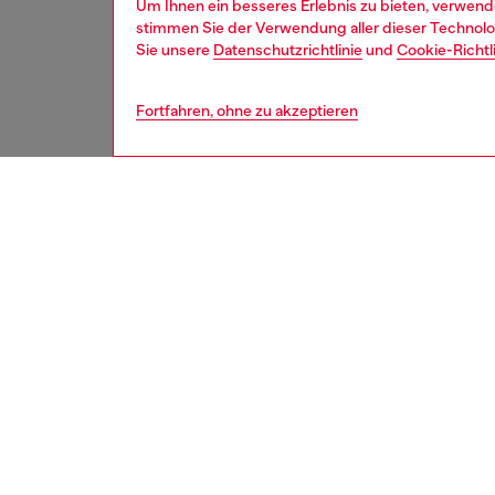
Um Ihnen ein besseres Erlebnis zu bieten, verwend
stimmen Sie der Verwendung aller dieser Technolog
Sie unsere
Datenschutzrichtlinie
und
Cookie-Richtl
Fortfahren, ohne zu akzeptieren
damen
acce
BESCH
Produk
Eine ne
futurist
moderne
D-Umris
umschli