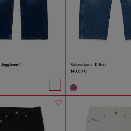
s JoggJeans®
Relaxed jeans - D-Bart
140,00 €