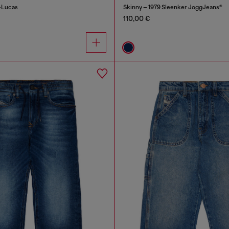
D-Lucas
Skinny – 1979 Sleenker JoggJeans®
110,00 €