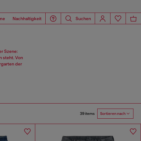
me
Nachhaltigkeit
Suchen
er Szene:
n steht. Von
rgarten der
39 items
Sortieren nach