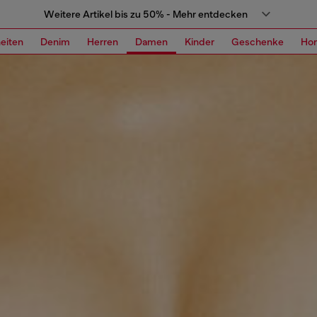
Weitere Artikel bis zu 50% - Mehr entdecken
eiten
Denim
Herren
Damen
Kinder
Geschenke
Ho