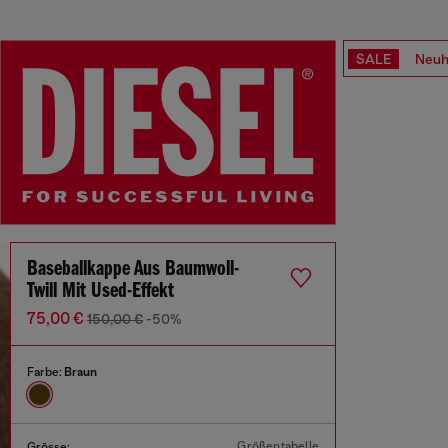
SALE
Neuh
Baseballkappe Aus Baumwoll-
Twill Mit Used-Effekt
75,00 €
150,00 €
-50%
Farbe:
Braun
Größentabelle
Grösse: