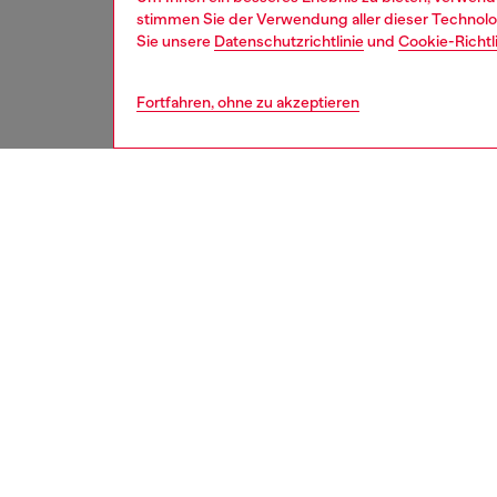
stimmen Sie der Verwendung aller dieser Technolog
Sie unsere
Datenschutzrichtlinie
und
Cookie-Richtl
Fortfahren, ohne zu akzeptieren
herren
acce
BESCH
Produk
Basebal
versehe
gebrauc
Atmungs
„1978“-
Riemen 