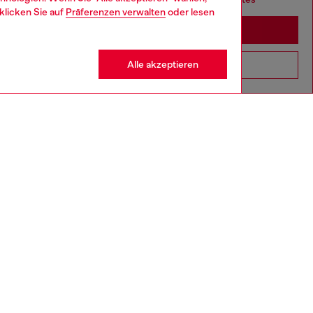
klicken Sie auf
Präferenzen verwalten
oder lesen
Stay in Deutschland
Alle akzeptieren
Go to United States