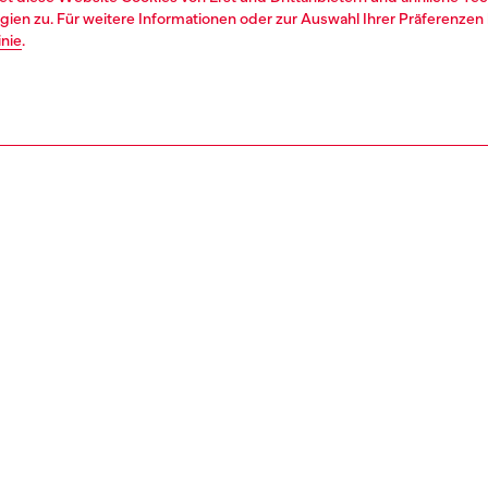
ien zu. Für weitere Informationen oder zur Auswahl Ihrer Präferenzen 
inie
.
1 | 3
ssoires
hüte, schale, handschuhe
accessoires
REIBUNG
tbeschreibung
lkappe mit gebogenem Schirm aus Baumwoll-Twill,
n mit einem behandelten Effekt, der für eine markante,
hte Optik sorgt, sowie tonalen gestickten Ösen für
aktivität. Geprägt von auffälliger Diesel-Stickerei und
Schriftzug auf der Vorderseite, während ein verstellbarer
mit kleinem Diesel-Label die Rückseite akzentuiert.