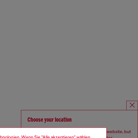
Choose your location
You are currently browsing Deutschland website, but
hnologien. Wenn Sie "Alle akzeptieren" wählen,
it seems you may be based in United States