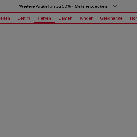
Weitere Artikel bis zu 50% - Mehr entdecken
eiten
Denim
Herren
Damen
Kinder
Geschenke
Ho