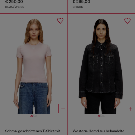
€ 250,00
€ 295,00
BLAU/WEISS
BRAUN
Schmal geschnittenes T-Shirt mit metallischem Oval D
Western-Hemd aus behandeltem Denim