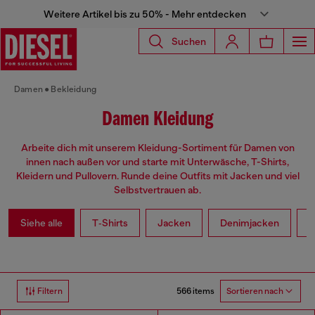
Weitere Artikel bis zu 50% - Mehr entdecken
Suchen
Damen
Bekleidung
Damen Kleidung
Arbeite dich mit unserem Kleidung-Sortiment für Damen von
innen nach außen vor und starte mit Unterwäsche, T-Shirts,
Kleidern und Pullovern. Runde deine Outfits mit Jacken und viel
Selbstvertrauen ab.
Siehe alle
T‑Shirts
Jacken
Denimjacken
L
566 items
Filtern
Sortieren nach