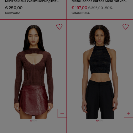
Minirock aus Wollmischung mit Oval-D-Plakette
Metallisches kurzes Kleid mit verschwommenem Rosenmuster
€ 250,00
€ 197,00
€ 395,00
-50%
SCHWARZ
GRAU/ROSA