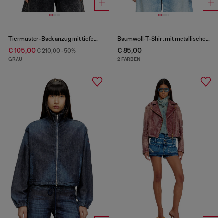
Tiermuster-Badeanzug mit tiefem Ausschnitt
Baumwoll-T-Shirt mit metallischem Oval D
€ 105,00
€ 85,00
€ 210,00
-50%
GRAU
2 FARBEN