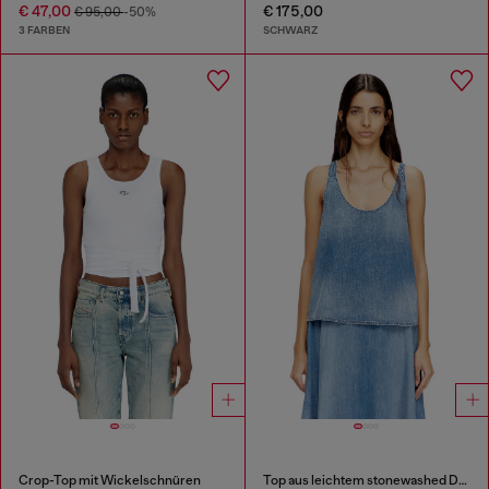
€ 47,00
€ 175,00
€ 95,00
-50%
3 FARBEN
SCHWARZ
Crop-Top mit Wickelschnüren
Top aus leichtem stonewashed Denim