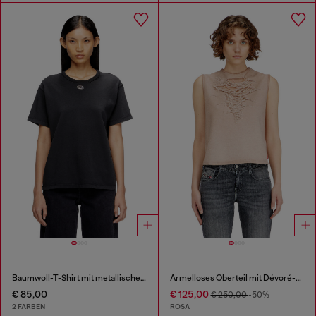
Baumwoll-T-Shirt mit metallischem Oval D
Ärmelloses Oberteil mit Dévoré-Fäden
€ 85,00
€ 125,00
€ 250,00
-50%
2 FARBEN
ROSA