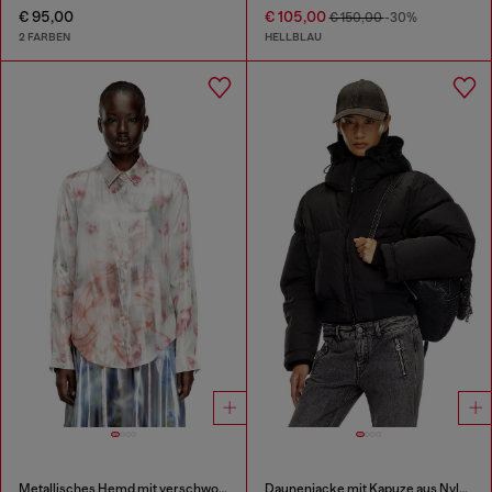
€ 95,00
€ 105,00
€ 150,00
-30%
2 FARBEN
HELLBLAU
Metallisches Hemd mit verschwommenem Rosenmuster
Daunenjacke mit Kapuze aus Nylon in Knitter-Optik