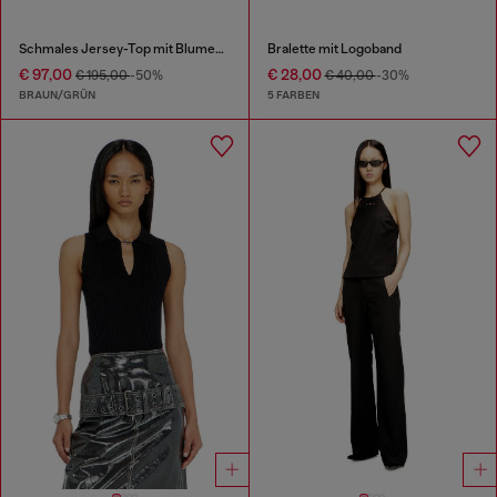
Schmales Jersey-Top mit Blumenmuster und Pailletten.
Bralette mit Logoband
€ 97,00
€ 28,00
€ 195,00
-50%
€ 40,00
-30%
BRAUN/GRÜN
5 FARBEN