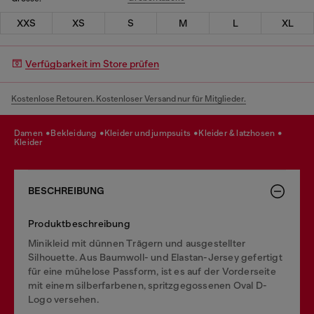
XXS
XS
S
M
L
XL
Verfügbarkeit im Store prüfen
Kostenlose Retouren. Kostenloser Versand nur für Mitglieder.
damen
bekleidung
kleider und jumpsuits
kleider & latzhosen
kleider
BESCHREIBUNG
Produktbeschreibung
Minikleid mit dünnen Trägern und ausgestellter
Silhouette. Aus Baumwoll- und Elastan-Jersey gefertigt
für eine mühelose Passform, ist es auf der Vorderseite
mit einem silberfarbenen, spritzgegossenen Oval D-
Logo versehen.