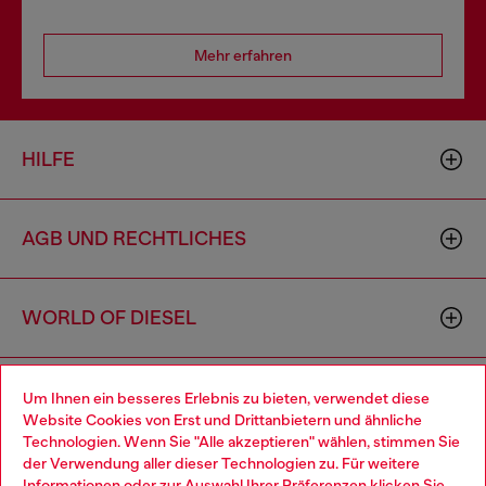
Mehr erfahren
HILFE
AGB UND RECHTLICHES
WORLD OF DIESEL
CORPORATE
Um Ihnen ein besseres Erlebnis zu bieten, verwendet diese
Website Cookies von Erst und Drittanbietern und ähnliche
Technologien. Wenn Sie "Alle akzeptieren" wählen, stimmen Sie
der Verwendung aller dieser Technologien zu. Für weitere
Choose your location
Informationen oder zur Auswahl Ihrer Präferenzen klicken Sie