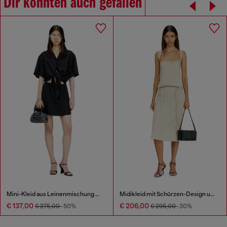
Dir könnten auch gefallen
Mini-Kleid aus Leinenmischung mit Taillenknoten
Midikleid mit Schürzen-Design und offenem Rücken aus Lyocell
€ 137,00
€ 206,00
€ 275,00
-50%
€ 295,00
-30%