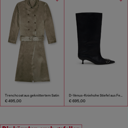
Trenchcoat aus geknittertem Satin
D-Venus-Kniehohe Stiefel aus Fettleder
€ 495,00
€ 695,00