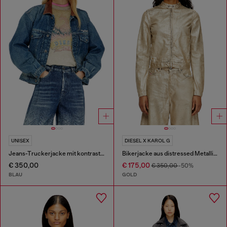
UNISEX
DIESEL X KAROL G
Jeans-Truckerjacke mit kontrastierenden Lederbesätzen
Bikerjacke aus distressed Metallic-Denim
€ 350,00
€ 175,00
€ 350,00
-50%
BLAU
GOLD