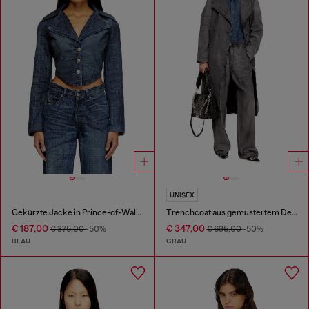
UNISEX
Gekürzte Jacke in Prince-of-Wales-Denim
Trenchcoat aus gemustertem Denim
€ 187,00
€ 347,00
€ 375,00
-50%
€ 695,00
-50%
BLAU
GRAU