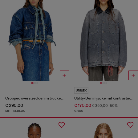
UNISEX
Cropped oversized denim trucker jacket Übergroße cropped Denim-Truckerjacke
Utility-Denimjacke mit kontrastierendem Kragen
€ 295,00
€ 175,00
€ 350,00
-50%
MITTELBLAU
GRAU