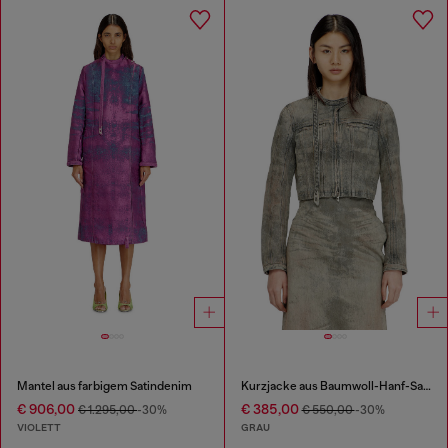
Mantel aus farbigem Satindenim
Kurzjacke aus Baumwoll-Hanf-Satin-Denim
€ 906,00
€ 385,00
€ 1.295,00
-30%
€ 550,00
-30%
VIOLETT
GRAU