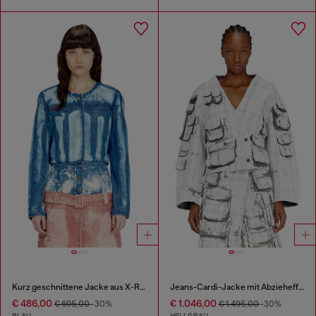
Kurz geschnittene Jacke aus X-Ray Lyocell-Denim
Jeans-Cardi-Jacke mit Abzieheffekt
€ 486,00
€ 1.046,00
€ 695,00
-30%
€ 1.495,00
-30%
BLAU
HELLGRAU