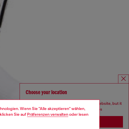
Choose your location
You are currently browsing Österreich website, but it
hnologien. Wenn Sie "Alle akzeptieren" wählen,
seems you may be based in United States
klicken Sie auf
Präferenzen verwalten
oder lesen
Stay in Österreich