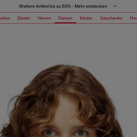
Weitere Artikel bis zu 50% - Mehr entdecken
eiten
Denim
Herren
Damen
Kinder
Geschenke
Ho