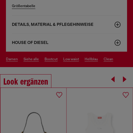
Größentabelle
DETAILS, MATERIAL & PFLEGEHINWEISE
HOUSE OF DIESEL
damen
siehe alle
bootcut
low waist
hellblau
clean
Look ergänzen