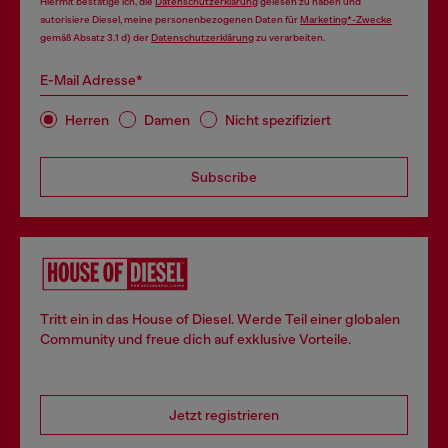
Hiermit bestätige ich, die
Datenschutzerklärung
gelesen zu haben und
autorisiere Diesel, meine personenbezogenen Daten für
Marketing*-Zwecke
gemäß Absatz 3.1 d) der
Datenschutzerklärung
zu verarbeiten.
E-Mail Adresse*
Herren
Damen
Nicht spezifiziert
Subscribe
Tritt ein in das House of Diesel. Werde Teil einer globalen
Community und freue dich auf exklusive Vorteile.
Jetzt registrieren