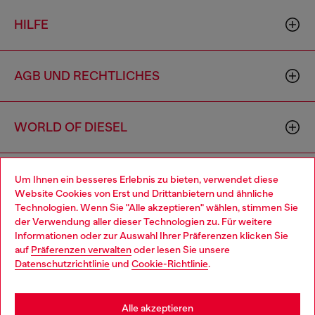
HILFE
AGB UND RECHTLICHES
WORLD OF DIESEL
CORPORATE
Um Ihnen ein besseres Erlebnis zu bieten, verwendet diese
Website Cookies von Erst und Drittanbietern und ähnliche
Technologien. Wenn Sie "Alle akzeptieren" wählen, stimmen Sie
der Verwendung aller dieser Technologien zu. Für weitere
Choose your location
Informationen oder zur Auswahl Ihrer Präferenzen klicken Sie
auf
Präferenzen verwalten
oder lesen Sie unsere
You are currently browsing Österreich website, but it seems you
Datenschutzrichtlinie
und
Cookie-Richtlinie
.
may be based in United States
Country: AT
Language: DE
Stay in Österreich
Alle akzeptieren